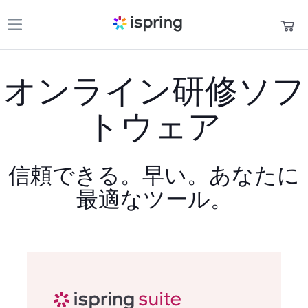
製品
買い物かご
オンライン研修ソフ
パートナー
マイアカウント
トウェア
お問い合わせ
サポート
信頼できる。早い。あなたに
最適なツール。
お役立ち資料
言語
+1 800 640 0868
sales@ispring.jp