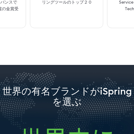
ドバンスで
リングツールのトップ２０
Service
all賞の金賞受
Tech
世界の有名ブランドがiSpring
を選ぶ