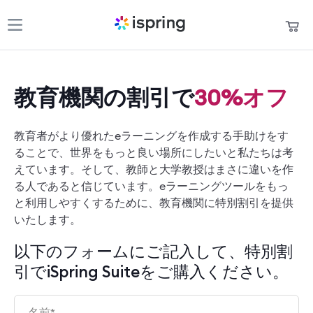
製品
買い物かご
教育機関の割引で
30%オフ
パートナー
マイアカウント
お問い合わせ
教育者がより優れたeラーニングを作成する手助けをす
ることで、世界をもっと良い場所にしたいと私たちは考
サポート
えています。そして、教師と大学教授はまさに違いを作
る人であると信じています。eラーニングツールをもっ
お役立ち資料
と利用しやすくするために、教育機関に特別割引を提供
いたします。
言語
以下のフォームにご記入して、特別割
+1 800 640 0868
引でiSpring Suiteをご購入ください。
sales@ispring.jp