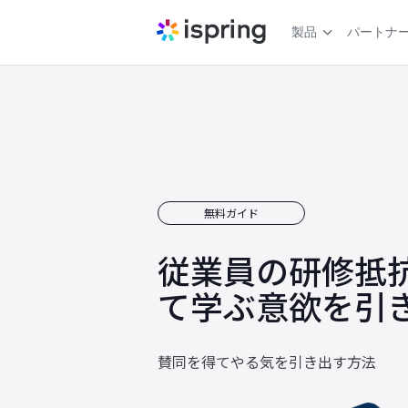
製品
パートナ
無料ガイド
従業員の研修抵
て学ぶ意欲を引
賛同を得てやる気を引き出す方法