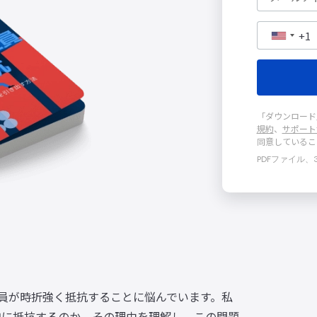
+1
「ダウンロード
規約
、
サポート
同意しているこ
PDFファイル、
員が時折強く抵抗することに悩んでいます。私
修参加に抵抗するのか、その理由を理解し、この問題