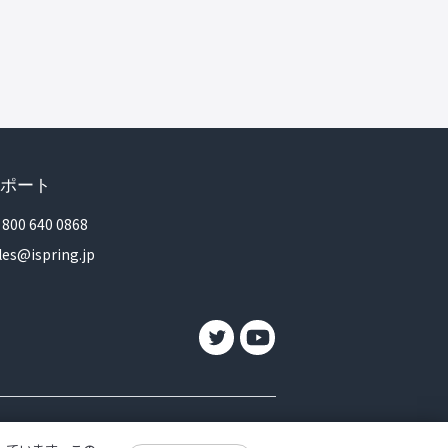
ポート
 800 640 0868
les@ispring.jp
|
|
Data Security
DMCA Takedown Notice