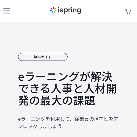
製品
買い物かご
パートナー
マイアカウント
無料ガイド
お問い合わせ
eラーニングが解決
サポート
できる人事と人材開
お役立ち資料
発の最大の課題
言語
+1 800 640 0868
eラーニングを利用して、従業員の潜在性をア
sales@ispring.jp
ンロックしましょう