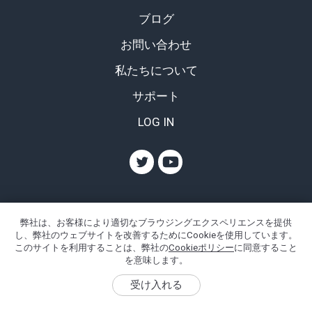
ブログ
お問い合わせ
私たちについて
サポート
LOG IN
© 2001–2026 iSpring. All rights reserved.
弊社は、お客様により適切なブラウジングエクスペリエンスを提供
し、弊社のウェブサイトを改善するためにCookieを使用しています。
利用規約
このサイトを利用することは、弊社の
Cookieポリシー
に同意すること
プライバシーポリシー
を意味します。
Data Security
DMCA Takedown Notice
受け入れる
iSpring Cookie Policy
iSpring AI Features disclaimer