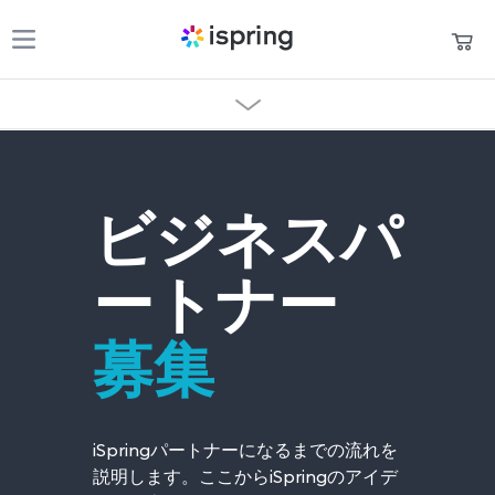
製品
買い物かご
パートナ一覧
パートナー
マイアカウント
お問い合わせ
ビジネス
パ
パートナープログラム
サポート
Log in
ートナー
お役立ち資料
パートナーになる
募集
言語
+1 800 640 0868
sales@ispring.jp
iSpringパートナーになるまでの流れを
説明します。ここからiSpringのアイデ