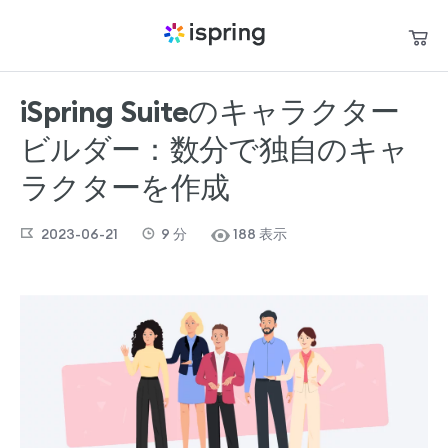
iSpring Suiteのキャラクター
買い物かご
製品
ビルダー：数分で独自のキャ
私のアカウント
パートナー
ラクターを作成
お問い合わせ
2023-06-21
9
分
188 表示
サポート
お役立ち資料
言語
+1 800 640 0868
sales@ispring.jp