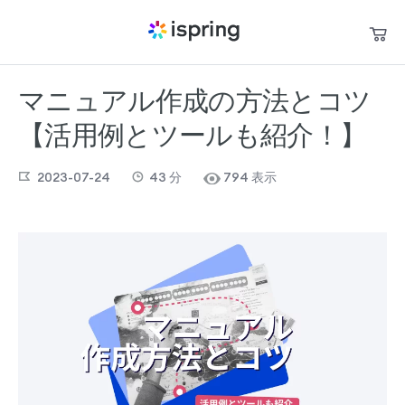
マニュアル作成の方法とコツ
買い物かご
製品
【活用例とツールも紹介！】
私のアカウント
パートナー
お問い合わせ
2023-07-24
43
分
794 表示
サポート
お役立ち資料
言語
+1 800 640 0868
sales@ispring.jp