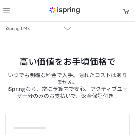
iSpring LMS
製品
買い物かご
概要
パートナー
マイアカウント
高い価値をお手頃価格で
お問い合わせ
価格
サポート
いつでも明確な料金で入手。隠れたコストはあり
ライブデモ
ません。
お役立ち資料
iSpringなら、常に予算内で安心。アクティブユー
資料請求
ザー分のみのお支払いで、返金保証付き。
言語
無料トライアル
+1 800 640 0868
sales@ispring.jp