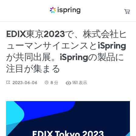
EDIX東京2023で、株式会社ヒ
買い物かご
製品
ューマンサイエンスとiSpring
私のアカウント
パートナー
が共同出展。iSpringの製品に
お問い合わせ
注目が集まる
サポート
2023-06-06
8
分
151 表示
お役立ち資料
言語
+1 800 640 0868
sales@ispring.jp