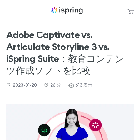
Adobe Captivate vs.
買い物かご
製品
Articulate Storyline 3 vs.
私のアカウント
パートナー
iSpring Suite：教育コンテン
お問い合わせ
ツ作成ソフトを比較
サポート
2023-01-20
26
分
613 表示
お役立ち資料
言語
+1 800 640 0868
sales@ispring.jp