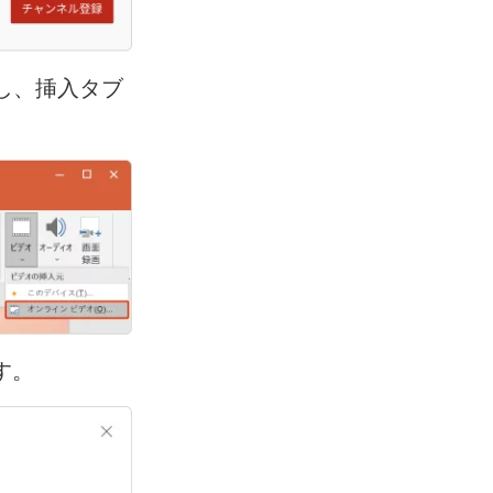
し、挿入タブ
す。