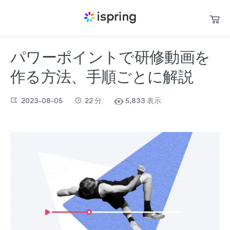
パワーポイントで研修動画を
買い物かご
製品
作る方法、手順ごとに解説
私のアカウント
パートナー
お問い合わせ
2023-08-05
22
分
5,833 表示
サポート
お役立ち資料
言語
+1 800 640 0868
sales@ispring.jp