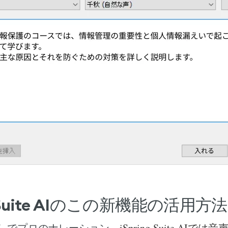
ng Suite AIのこの新機能の活用方
iSpring Suite AI
しでプロのナレーション。