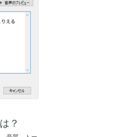
法は？
では音声、音質、トー