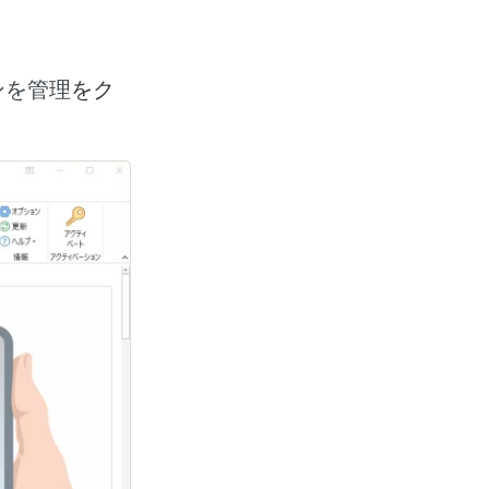
をク
ンを管理