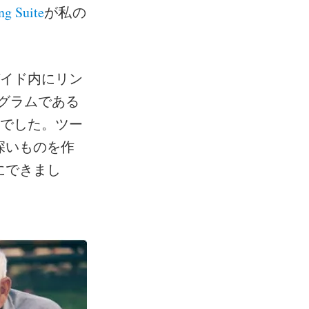
ng Suite
が私の
ガイド内にリン
プログラムである
のでした。ツー
深いものを作
にできまし