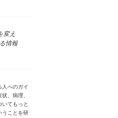
を変え
る情報
る人へのガイ
症状、病理、
ついてもっと
いうことを研