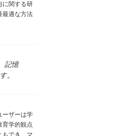
与に関する研
番最適な方法
、記憶
す。
ユーザーは学
教育学的観点
ともでき、マ