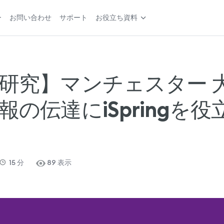
ー
お問い合わせ
サポート
お役立ち資料
研究】マンチェスター 
報の伝達にiSpringを役
15
分
89 表示