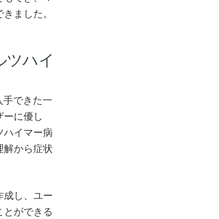
できました。
アルツハイ
入手できた一
ザーに優し
ツハイマー病
理解から症状
作成し、ユー
ことができる