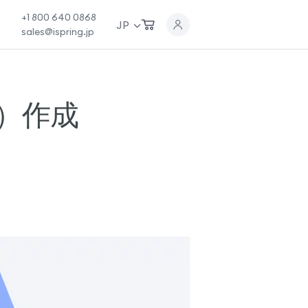
+1 800 640 0868
JP
sales@ispring.jp
）作成