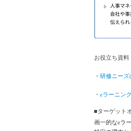
お役立ち資料
・
研修ニーズ
・
eラーニン
■ターゲット
画一的なeラ